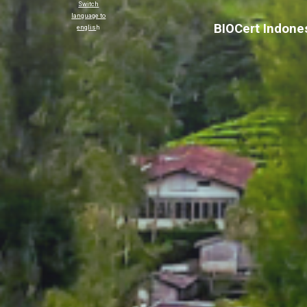
Switch
language to
BIOCert Indones
englis
h