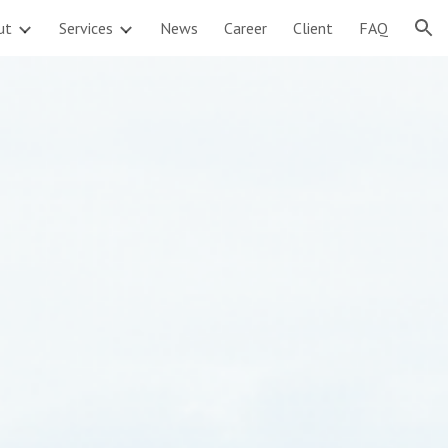
ut
Services
News
Career
Client
FAQ
ion