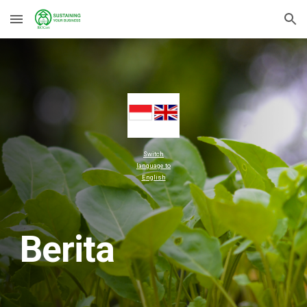
Skip to main content
Skip to navigation
Switch
language to
E
nglish
Berita