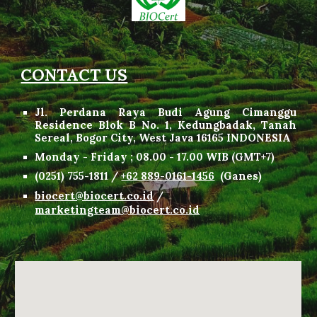
CONTACT US
Jl. Perdana Raya Budi Agung Cimanggu
Residence Blok B No. 1, Kedungbadak, Tanah
Sereal, Bogor City, West Java 16165 INDONESIA
Monday - Friday
;
08
.
00 -
17.
00
WIB
(
GMT+7
)
(
0
251) 755-1811 /
+62 889-0161-1456
(Ganes)
biocert@biocert.co.id
/
marketingteam@biocert.co.id