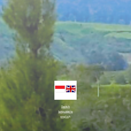
Switch
language to
englis
h